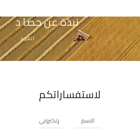
نبذة عن
حصا د
المزيد
لاستفساراتكم