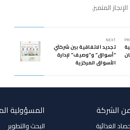
نجاز المتميز.
NEXT
PR
ة
تجديد الاتفاقية بين شركتَي
ان
“أسواق” و”وصيف” لإدارة
الأسواق المركزية
ن الشركة
المسؤولية الم
صاد الغذائية
البحث والتطوير