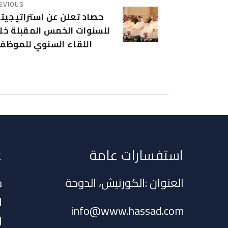
EVIOUS
حصاد تعلن عن استراتيجيت
للسنوات الخمس المقبلة خل
اللقاء السنوي للموظف
استفسارات عامة
ع
العنوان :الكورنيش، الدوحة
ح
ا
info@www.hassad.com
ا