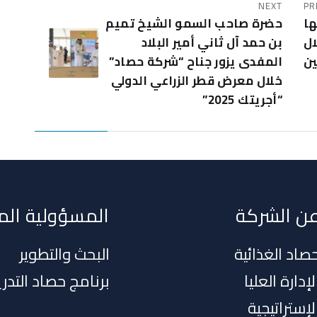
NEXT
PR
ها
حضرة صاحب السمو الشيخ تميم
ال
بن حمد آل ثاني أمير البلاد
ين
المفدى يزور جناح “شركة حصاد”
خلال معرض قطر الزراعي الدولي
“أجريتك 2025”
ن الشركة
المسؤولية الم
صاد الغذائية
البحث والتطوير
لإدارة العليا
برنامج حصاد التدر
لإستراتيجية