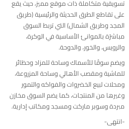
تسويقية متكاملة ذات موقع مميز، حيث يقع
على تقاطع الطرق الحديثة والرئيسية (طريق
المجد وطريق الشمال) التي تربط السوق
مباشرًة بالموانئ الأساسية في الوكرة،
والرويس، والخور، والدوحة.
ويضم سوقًا للأسماك وساحة للمزاد وحظائر
للماشية ومقصب الأهالي وساحة المزروعة،
ومحلات لبيع الخضروات والفواكه والتمور
وغيرها من المنتجات، كما يضم السوق مخازن
مبردة وسوبر ماركت ومسجد ومكاتب إدارية.
-انتهى-