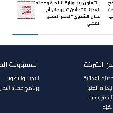
ّع
بالتعاون بين وزارة البلدية وحصاد
حة
الغذائية تدشين “مهرجان أم
يا
صلال الشتوي” لدعم المنتج
المحلي
ن الشركة
المسؤولية الم
صاد الغذائية
البحث والتطوير
لإدارة العليا
برنامج حصاد التدر
لإستراتيجية
لقيّم