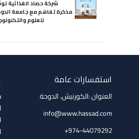
شركة حصاد الغذائية توق
مذكرة تفاهم مع جامعة الدو
للعلوم والتكنولوج
استفسارات عامة
ع
العنوان :الكورنيش، الدوحة
ح
ا
info@www.hassad.com
ا
+
974-44079292
ا